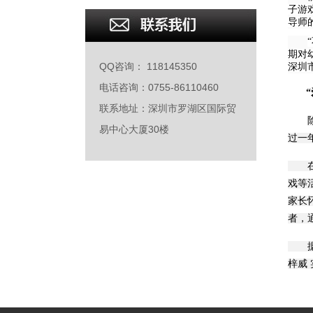
子游
导师
期对
QQ咨询： 118145350
深圳
电话咨询：0755-86110460
联系地址：深圳市罗湖区国际贸
易中心大厦30楼
过一
在田
戏等
家长
者，
据了
梓威