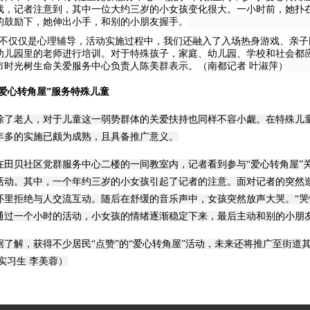
戏，记者注意到，其中一位大约三岁的小女孩变化很大。一小时前，她扑
的鼓励下，她伸出小手，和别的小朋友握手。
“不仅仅是心理辅导，活动实施过程中，我们还融入了入场热身游戏、亲
幼儿园里的老师进行培训。对于特殊孩子，家庭、幼儿园、学校和社会都应
市时光树生命关爱服务中心负责人陈美群表示。（南都记者 叶淑萍）
“爱心转角屋”服务特殊儿童
除了老人，对于儿童这一弱势群体的关爱扶持也同样不容小觑。在特殊儿童
年多的实施已颇为成熟，且具备推广意义。
贝社区党群服务中心二楼的一间教室内，记者看到参与“爱心转角屋”关
活动。其中，一个年约三岁的小女孩引起了记者的注意。面对记者的突然
怀里拒绝与人交流互动。随后在舒缓的音乐声中，女孩突然放声大哭。“哭
通过一个小时的活动，小女孩的情绪逐渐稳定下来，最后主动和别的小朋
解，获得不少居民“点赞”的“爱心转角屋”活动，未来还将推广至街道其
 实习生 李美蓉）