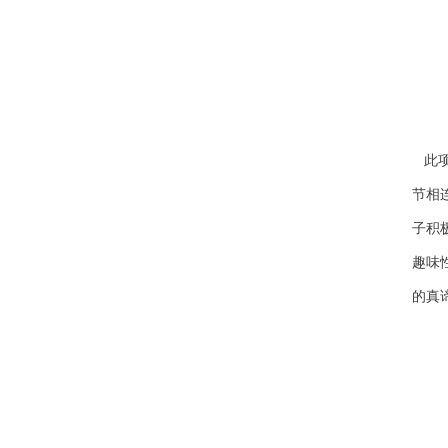
此
节相
子积
趣味
的真