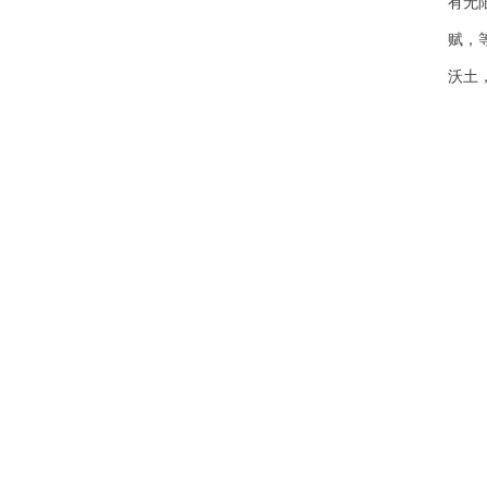
有无
赋，
沃土